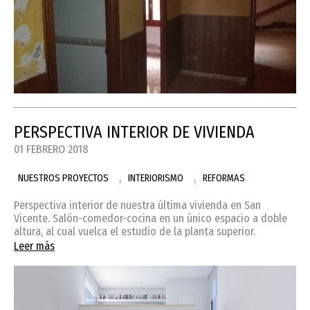
PERSPECTIVA INTERIOR DE VIVIENDA
01 FEBRERO 2018
,
,
NUESTROS PROYECTOS
INTERIORISMO
REFORMAS
Perspectiva interior de nuestra última vivienda en San
Vicente. Salón-comedor-cocina en un único espacio a doble
altura, al cual vuelca el estudio de la planta superior.
Leer más