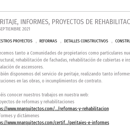
RITAJE, INFORMES, PROYECTOS DE REHABILITA
SEPTIEMBRE 2021
,
,
,
ESTROS PROYECTOS
REFORMAS
DETALLES CONSTRUCTIVOS
CONSTR
ecemos tanto a Comunidades de propietarios como particulares nues
ructural, rehabilitación de fachadas, rehabilitación de cubiertas e i
talación de ascensores.
bién disponemos del servicio de peritaje, realizando tanto informe
cuciones en las obras, o incumplimientos de contrato.
éis conocer nuestros trabajos en nuestra web:
royectos de reformas y rehabilitaciones
ps://www.nnarquitectos.com/.../reformas-y-rehabilitacion
nformes y dictámenes
ps://www.nnarquitectos.com/certif.../peritajes-e-informes