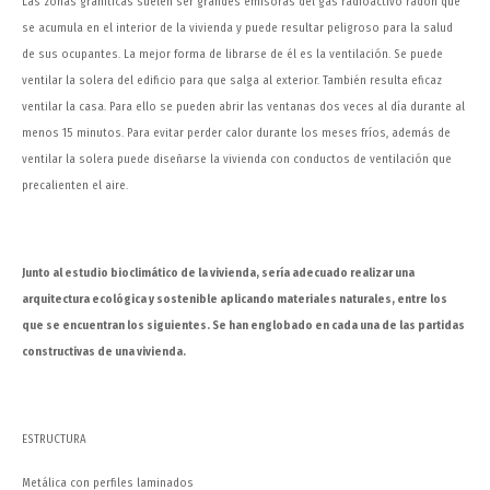
Las zonas graníticas suelen ser grandes emisoras del gas radioactivo radón que
se acumula en el interior de la vivienda y puede resultar peligroso para la salud
de sus ocupantes. La mejor forma de librarse de él es la ventilación. Se puede
ventilar la solera del edificio para que salga al exterior. También resulta eficaz
ventilar la casa. Para ello se pueden abrir las ventanas dos veces al día durante al
menos 15 minutos. Para evitar perder calor durante los meses fríos, además de
ventilar la solera puede diseñarse la vivienda con conductos de ventilación que
precalienten el aire.
Junto al estudio bioclimático de la vivienda, sería adecuado realizar una
arquitectura ecológica y sostenible aplicando materiales naturales, entre los
que se encuentran los siguientes. Se han englobado en cada una de las partidas
constructivas de una vivienda.
ESTRUCTURA
Metálica con perfiles laminados