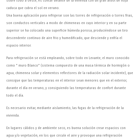
sobre todo a oeste, es contar delante de la vivienda con un gran árbol de hoja
caduca que cubra el sol en verano.
Una buena aplicación para refrigerar son las torres de refrigeración o torres frias,
son conductos verticales a modo de chimeneas en cuyo interior y en su parte
superior se ha colocado una superficie húmeda porosa, produciéndose un tiro
descendente continuo de aire frio y humedificado, que desciende y enfría el
espacio interior.
Para refrigeración se está empleando, sobre todo en Levante, el muro conocido
como " muro Blanco" (sistema compuesto de una masa térmica de hormigón o
agua, chimenea solar y elementos reflectores de la radiación solar incidente), que
consigue que las temperaturas en el interior sean menores que en el exterior,
durante el día en verano, y consiguiendo las temperaturas de confort durante
todo el día.
Es necesario evitar, mediante aislamiento, las fugas de la refrigeración de la
vivienda.
En lugares cálidos y de ambiente seco, es buena solución crear espacios con
agua y/o vegetación, en los que circule el aire y provoque una refrigeración