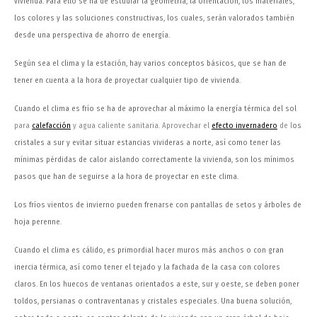
vivienda. Para ello se ha de estudiar la geometría, la orientación, los materiales,
los colores y las soluciones constructivas, los cuales, serán valorados también
desde una perspectiva de ahorro de energía.
Según sea el clima y la estación, hay varios conceptos básicos, que se han de
tener en cuenta a la hora de proyectar cualquier tipo de vivienda.
Cuando el clima es frío se ha de aprovechar al máximo la energía térmica del sol
para
calefacción
y agua caliente sanitaria. Aprovechar el
efecto invernadero
de l
os
cristales a sur y evitar situar estancias vivideras a norte, así como tener las
mínimas pérdidas de calor aislando correctamente la vivienda, son los mínimos
pasos que han de seguirse a la hora de proyectar en este clima.
Los fríos vientos de invierno pueden frenarse con pantallas de setos y árboles de
hoja perenne.
Cuando el clima es cálido, es primordial hacer muros más anchos o con gran
inercia térmica, así como tener el tejado y la fachada de la casa con colores
claros. En los huecos de ventanas orientados a este, sur y oeste, se deben poner
toldos, persianas o contraventanas y cristales especiales. Una buena solución,