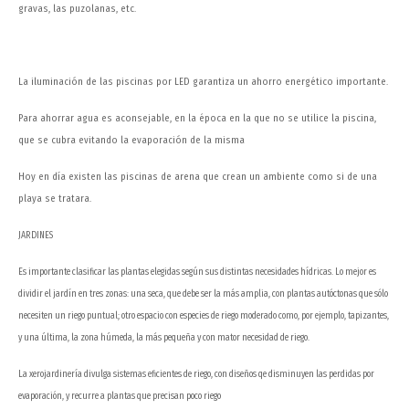
gravas, las puzolanas, etc.
La iluminación de las piscinas por LED garantiza un ahorro energético importante.
Para ahorrar agua es aconsejable, en la época en la que no se utilice la piscina,
que se cubra evitando la evaporación de la misma
Hoy en día existen las piscinas de arena que crean un ambiente como si de una
playa se tratara.
JARDINES
Es importante clasificar las plantas elegidas según sus distintas necesidades hídricas. Lo mejor es
dividir el jardín en tres zonas: una seca, que debe ser la más amplia, con plantas autóctonas que sólo
necesiten un riego puntual; otro espacio con especies de riego moderado como, por ejemplo, tapizantes,
y una última, la zona húmeda, la más pequeña y con mator necesidad de riego.
La xerojardinería divulga sistemas eficientes de riego, con diseños qe disminuyen las perdidas por
evaporación, y recurre a plantas que precisan poco riego