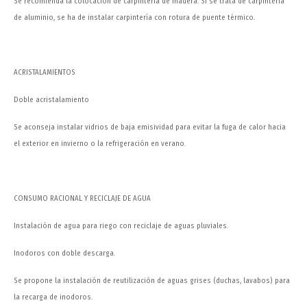
Se recomienda la colocación de carpintería de madera. Si se trata de carpintería
de aluminio, se ha de instalar carpintería con rotura de puente térmico.
ACRISTALAMIENTOS
Doble acristalamiento
Se aconseja instalar vidrios de baja emisividad para evitar la fuga de calor hacia
el exterior en invierno o la refrigeración en verano.
CONSUMO RACIONAL Y RECICLAJE DE AGUA
Instalación de agua para riego con reciclaje de aguas pluviales.
Inodoros con doble descarga.
Se propone la instalación de reutilización de aguas grises (duchas, lavabos) para
la recarga de inodoros.