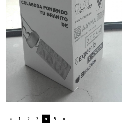
«
1
2
3
4
5
»