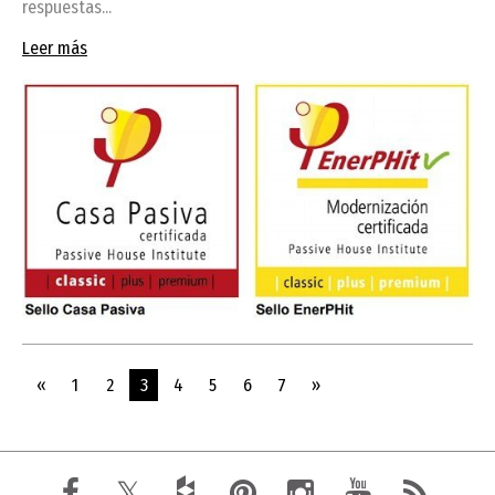
respuestas...
Leer más
«
1
2
3
4
5
6
7
»