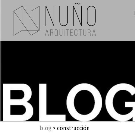
blog
>
construcción