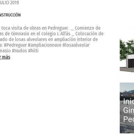
JULIO 2019
NSTRUCCIÓN
 toca visita de obras en Pedreguer. _ Comienzo de
as de Gimnasio en el colegio L´Alfás _ Colocación de
jado de losas alveolares en ampliación interior de
e. #Pedreguer #ampliacionnave #losaalveolar
masio #nudos #hilti
r más